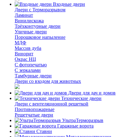
Входные двери
Двери с Терморазрывом
Ламинат
Винилискожа
Трёхконтурные двери
Уличные двери
Порошковое напыление
МДФ
Массив дуба
Винорит
Окрас НЦ
С фотопечатью
С зеркалами
Тамбурные двери
Двери со входом для животных
Двери для дач и домов
Технические двери
Двери с вентеляционной решеткой
Противопожарные
Решетчатые двери
УльтраТерморазрыв
Гаражные ворота
Ставни
Металлоконструкции