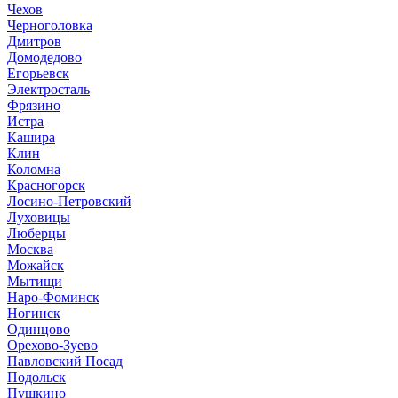
Чехов
Черноголовка
Дмитров
Домодедово
Егорьевск
Электросталь
Фрязино
Истра
Кашира
Клин
Коломна
Красногорск
Лосино-Петровский
Луховицы
Люберцы
Москва
Можайск
Мытищи
Наро-Фоминск
Ногинск
Одинцово
Орехово-Зуево
Павловский Посад
Подольск
Пушкино