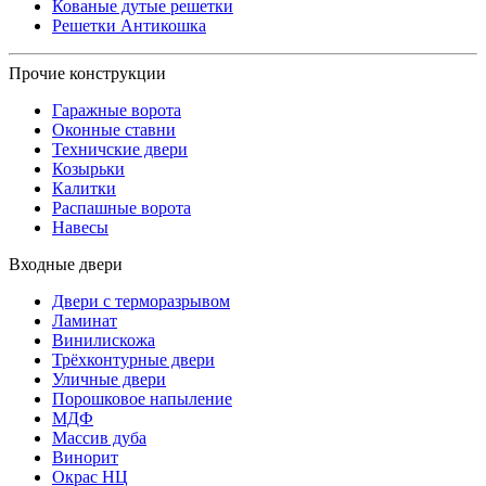
Кованые дутые решетки
Решетки Антикошка
Прочие конструкции
Гаражные ворота
Оконные ставни
Техничские двери
Козырьки
Калитки
Распашные ворота
Навесы
Входные двери
Двери с терморазрывом
Ламинат
Винилискожа
Трёхконтурные двери
Уличные двери
Порошковое напыление
МДФ
Массив дуба
Винорит
Окрас НЦ