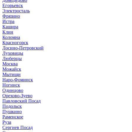
Домодедово
Егорьевск
Электросталь
Фрязино
Истра
Кашира
Клин
Коломна
Красногорск
Лосино-Петровский
Луховицы
Люберцы
Москва
Можайск
Мытищи
Наро-Фоминск
Ногинск
Одинцово
Орехово-Зуево
Павловский Посад
Подольск
Пушкино
Раменское
Руза
Сергиев Посад