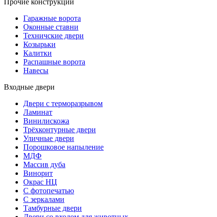
Прочие конструкции
Гаражные ворота
Оконные ставни
Техничские двери
Козырьки
Калитки
Распашные ворота
Навесы
Входные двери
Двери с терморазрывом
Ламинат
Винилискожа
Трёхконтурные двери
Уличные двери
Порошковое напыление
МДФ
Массив дуба
Винорит
Окрас НЦ
С фотопечатью
С зеркалами
Тамбурные двери
Двери со входом для животных