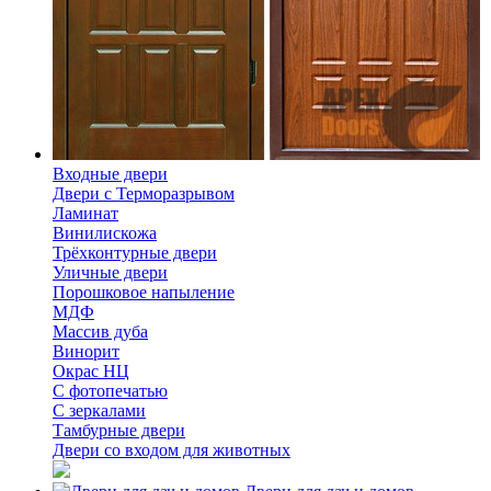
Входные двери
Двери с Терморазрывом
Ламинат
Винилискожа
Трёхконтурные двери
Уличные двери
Порошковое напыление
МДФ
Массив дуба
Винорит
Окрас НЦ
С фотопечатью
С зеркалами
Тамбурные двери
Двери со входом для животных