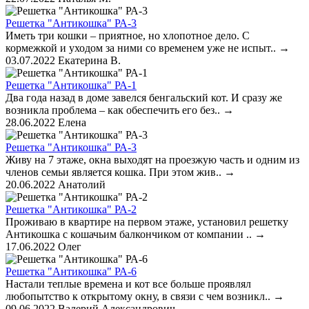
Решетка "Антикошка" РА-3
Иметь три кошки – приятное, но хлопотное дело. С
кормежкой и уходом за ними со временем уже не испыт..
→
03.07.2022
Екатерина В.
Решетка "Антикошка" РА-1
Два года назад в доме завелся бенгальский кот. И сразу же
возникла проблема – как обеспечить его без..
→
28.06.2022
Елена
Решетка "Антикошка" РА-3
Живу на 7 этаже, окна выходят на проезжую часть и одним из
членов семьи является кошка. При этом жив..
→
20.06.2022
Анатолий
Решетка "Антикошка" РА-2
Проживаю в квартире на первом этаже, установил решетку
Антикошка с кошачьим балкончиком от компании ..
→
17.06.2022
Олег
Решетка "Антикошка" РА-6
Настали теплые времена и кот все больше проявлял
любопытство к открытому окну, в связи с чем возникл..
→
09.06.2022
Валерий Александрович