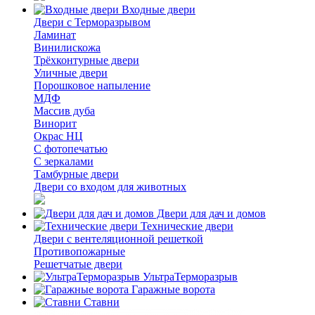
Входные двери
Двери с Терморазрывом
Ламинат
Винилискожа
Трёхконтурные двери
Уличные двери
Порошковое напыление
МДФ
Массив дуба
Винорит
Окрас НЦ
С фотопечатью
С зеркалами
Тамбурные двери
Двери со входом для животных
Двери для дач и домов
Технические двери
Двери с вентеляционной решеткой
Противопожарные
Решетчатые двери
УльтраТерморазрыв
Гаражные ворота
Ставни