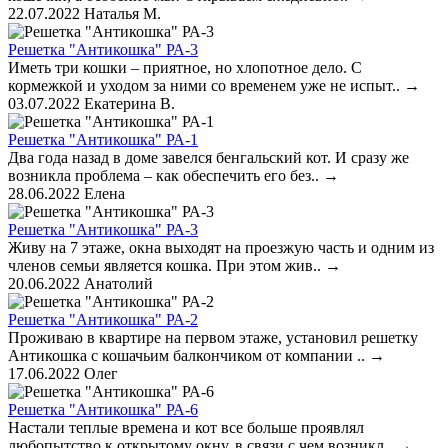
22.07.2022
Наталья М.
Решетка "Антикошка" РА-3
Иметь три кошки – приятное, но хлопотное дело. С
кормежкой и уходом за ними со временем уже не испыт..
→
03.07.2022
Екатерина В.
Решетка "Антикошка" РА-1
Два года назад в доме завелся бенгальский кот. И сразу же
возникла проблема – как обеспечить его без..
→
28.06.2022
Елена
Решетка "Антикошка" РА-3
Живу на 7 этаже, окна выходят на проезжую часть и одним из
членов семьи является кошка. При этом жив..
→
20.06.2022
Анатолий
Решетка "Антикошка" РА-2
Проживаю в квартире на первом этаже, установил решетку
Антикошка с кошачьим балкончиком от компании ..
→
17.06.2022
Олег
Решетка "Антикошка" РА-6
Настали теплые времена и кот все больше проявлял
любопытство к открытому окну, в связи с чем возникл..
→