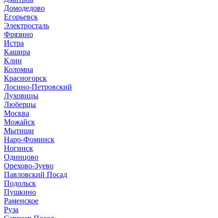
Домодедово
Егорьевск
Электросталь
Фрязино
Истра
Кашира
Клин
Коломна
Красногорск
Лосино-Петровский
Луховицы
Люберцы
Москва
Можайск
Мытищи
Наро-Фоминск
Ногинск
Одинцово
Орехово-Зуево
Павловский Посад
Подольск
Пушкино
Раменское
Руза