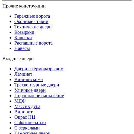
Прочие конструкции
Гаражные ворота
Оконные ставни
Техничские двери
Козырьки
Калитки
Распашные ворота
Навесы
Входные двери
Двери с терморазрывом
Ламинат
Винилискожа
Трёхконтурные двери
Уличные двери
Порошковое напыление
МДФ
Массив дуба
Винорит
Окрас НЦ
С фотопечатью
С зеркалами
Тамбурные двери