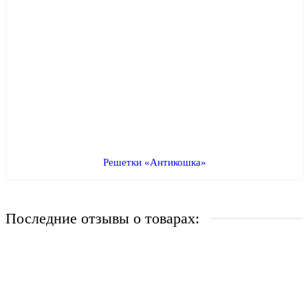
Решетки «Антикошка»
Последние отзывы о товарах:
Сварная решетка модель №44
Живу за городом и у меня небольшой частный дом. По
работе часто уезжаю в командировку. И каждый раз ..
→
27.07.2022
Никита Алексеев