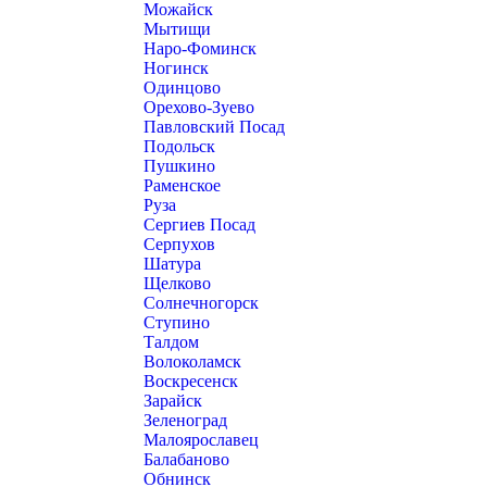
Можайск
Мытищи
Наро-Фоминск
Ногинск
Одинцово
Орехово-Зуево
Павловский Посад
Подольск
Пушкино
Раменское
Руза
Сергиев Посад
Серпухов
Шатура
Щелково
Солнечногорск
Ступино
Талдом
Волоколамск
Воскресенск
Зарайск
Зеленоград
Малоярославец
Балабаново
Обнинск