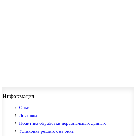
Решетка "Антикошка" РА-6
Настали теплые времена и кот все больше проявлял
любопытство к открытому окну, в связи с чем возникл..
→
09.06.2022
Валерий Александрович
Решетка "Антикошка" РА-5
Хочу от всего сердца поблагодарить «Двери Апекс»! В
прошлом месяце заказывала решетки Антикошка на о..
→
03.06.2022
Юлия
Информация
О нас
Доставка
Политика обработки персональных данных
Установка решеток на окна