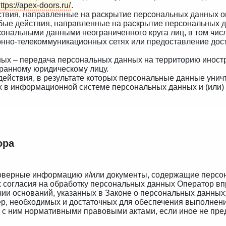
ttps://apex-doors.ru/
.
ствия, направленные на раскрытие персональных данных о
бые действия, направленные на раскрытие персональных д
сональными данными неограниченного круга лиц, в том чи
но-телекоммуникационных сетях или предоставление дос
ных – передача персональных данных на территорию иностр
транному юридическому лицу.
действия, в результате которых персональные данные уни
 в информационной системе персональных данных и (или)
ора
стоверные информацию и/или документы, содержащие персо
х согласия на обработку персональных данных Оператор в
ии оснований, указанных в Законе о персональных данных
мер, необходимых и достаточных для обеспечения выполнен
 с ним нормативными правовыми актами, если иное не пр