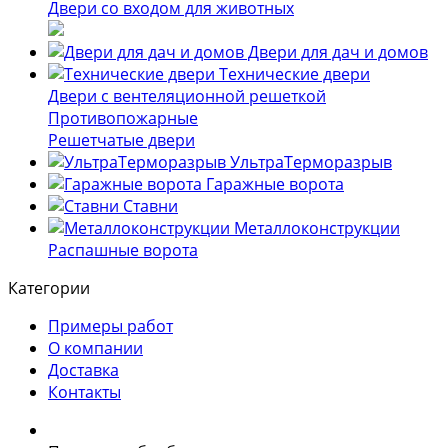
Двери со входом для животных
Двери для дач и домов
Технические двери
Двери с вентеляционной решеткой
Противопожарные
Решетчатые двери
УльтраТерморазрыв
Гаражные ворота
Ставни
Металлоконструкции
Распашные ворота
Категории
Примеры работ
О компании
Доставка
Контакты