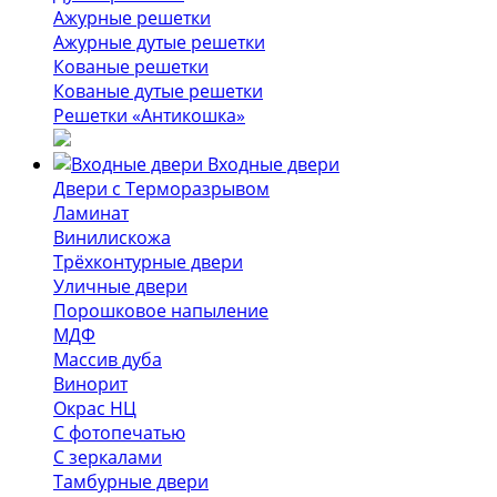
Ажурные решетки
Ажурные дутые решетки
Кованые решетки
Кованые дутые решетки
Решетки «Антикошка»
Входные двери
Двери с Терморазрывом
Ламинат
Винилискожа
Трёхконтурные двери
Уличные двери
Порошковое напыление
МДФ
Массив дуба
Винорит
Окрас НЦ
С фотопечатью
С зеркалами
Тамбурные двери