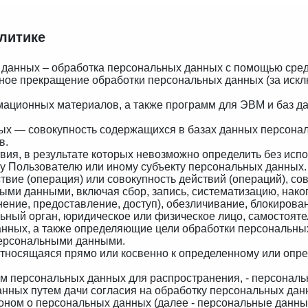
литике
 данных – обработка персональных данных с помощью сред
ное прекращение обработки персональных данных (за искл
рмационных материалов, а также программ для ЭВМ и баз да
ых — совокупность содержащихся в базах данных персонал
в.
вия, в результате которых невозможно определить без ис
у Пользователю или иному субъекту персональных данных.
твие (операция) или совокупность действий (операций), 
ными данными, включая сбор, запись, систематизацию, нако
нение, предоставление, доступ), обезличивание, блокирова
льный орган, юридическое или физическое лицо, самостоят
анных, а также определяющие цели обработки персональны
персональными данными.
относящаяся прямо или косвенно к определенному или опр
м персональных данных для распространения, - персональн
нных путем дачи согласия на обработку персональных да
оном о персональных данных (далее - персональные данны