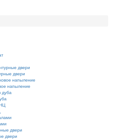
урные двери
вое напыление
уба
Ц
ами
ые двери