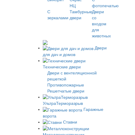
НЦ
фотопечатью
С
Тамбурные
Двери
зеркалами
двери
со
входом
для
животных
Двери
для дач и домов
Технические двери
Двери с вентеляционной
решеткой
Противопожарные
Решетчатые двери
УльтраТерморазрыв
Гаражные
ворота
Ставни
Металлоконструкции