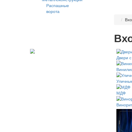
Распашные
ворота
Вхо
Вх
Двери 
Винили
Уличны
МДФ
Винори