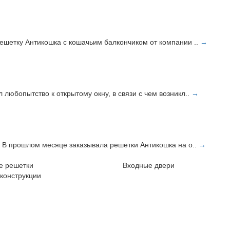
решетку Антикошка с кошачьим балкончиком от компании ..
→
любопытство к открытому окну, в связи с чем возникл..
→
! В прошлом месяце заказывала решетки Антикошка на о..
→
е решетки
Входные двери
конструкции