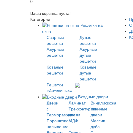
0
Ваша корзина пуста!
Категории
П
Решетки на
О
Д
окна
К
Сварные
Дутые
решетки
решетки
Ажурные
Ажурные
решетки
дутые
решетки
Кованые
Кованые
решетки
дутые
решетки
Решетки
«Антикошка»
Входные двери
Двери
Ламинат
Винилискожа
с
Трёхконтурные
Уличные
Терморазрывом
двери
двери
Порошковое
МДФ
Массив
напыление
дуба
Винорит
Окрас
С