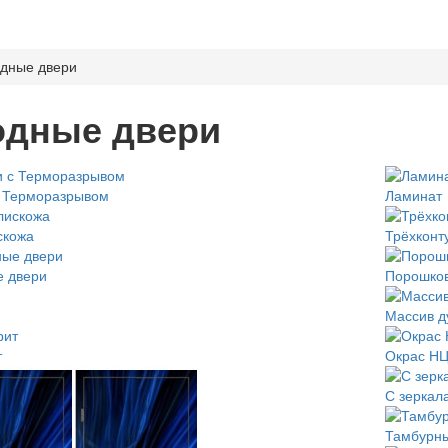
дные двери
одные двери
с Терморазрывом
Ламинат
скожа
Трёхконт
е двери
Порошко
Массив д
т
Окрас Н
С зеркал
Тамбурн