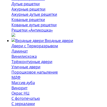
Дутые решетки
Ажурные решетки
Ажурные дутые решетки
Кованые решетки
Кованые дутые решетки
Решетки «Антикошка»
Входные двери
Двери с Терморазрывом
Ламинат
Винилискожа
Трёхконтурные двери
Уличные двери
Порошковое напыление
МДФ
Массив дуба
Винорит
Окрас НЦ
С фотопечатью
С зеркалами