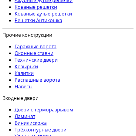
Ажурные дутые решетки
Кованые решетки
Кованые дутые решетки
Решетки Антикошка
Прочие конструкции
Гаражные ворота
Оконные ставни
Техничские двери
Козырьки
Калитки
Распашные ворота
Навесы
Входные двери
Двери с терморазрывом
Ламинат
Винилискожа
Трёхконтурные двери