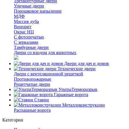
Трёхконтурные двери
Уличные двери
Порошковое напыление
МДФ
Массив дуба
Винорит
Окрас НЦ
С фотопечатью
С зеркалами
Тамбурные двери
Двери со входом для животных
Двери для дач и домов
Технические двери
Двери с вентеляционной решеткой
Противопожарные
Решетчатые двери
УльтраТерморазрыв
Гаражные ворота
Ставни
Металлоконструкции
Распашные ворота
Категории