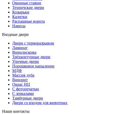
Оконные ставни
Техничские двери
Козырьки
Калитки
Распашные ворота
Навесы
Входные двери
Двери с терморазрывом
Ламинат
Винилискожа
Трёхконтурные двери
Уличные двери
Порошковое напыление
МДФ
Массив дуба
Винорит
Окрас НЦ
С фотопечатью
С зеркалами
Тамбурные двери
Двери со входом для животных
Наши контакты