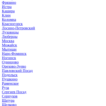
Фрязино
Истра
Кашира
Клин
Коломна
Красногорск
Лосино-Петровский
Луховицы
Люберцы
Москва
Можайск
Мытищи
Наро-Фоминск
Ногинск
Одинцово
Орехово-Зуево
Павловский Посад
Подольск
Пушкино
Раменское
Руза
Сергиев Посад
Серпухов
Шатура
Щелково