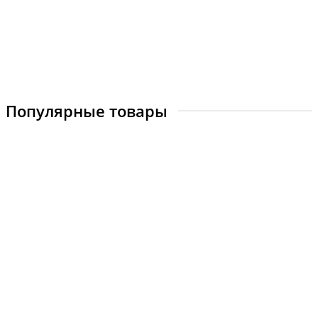
от 4 790 ₽
Купить
Популярные товары
Сварная решетка модель №17
Апекс_С-17
2
от 1 520 ₽
Купить