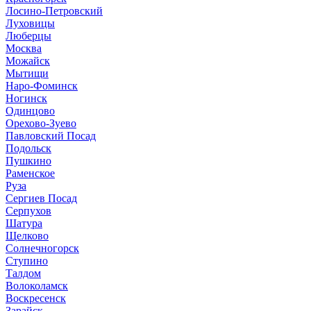
Лосино-Петровский
Луховицы
Люберцы
Москва
Можайск
Мытищи
Наро-Фоминск
Ногинск
Одинцово
Орехово-Зуево
Павловский Посад
Подольск
Пушкино
Раменское
Руза
Сергиев Посад
Серпухов
Шатура
Щелково
Солнечногорск
Ступино
Талдом
Волоколамск
Воскресенск
Зарайск