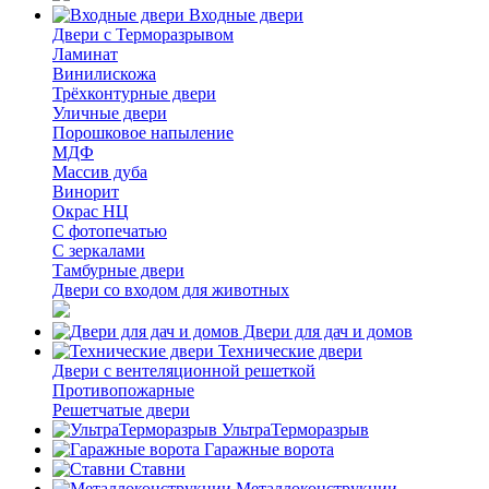
Входные двери
Двери с Терморазрывом
Ламинат
Винилискожа
Трёхконтурные двери
Уличные двери
Порошковое напыление
МДФ
Массив дуба
Винорит
Окрас НЦ
С фотопечатью
С зеркалами
Тамбурные двери
Двери со входом для животных
Двери для дач и домов
Технические двери
Двери с вентеляционной решеткой
Противопожарные
Решетчатые двери
УльтраТерморазрыв
Гаражные ворота
Ставни
Металлоконструкции