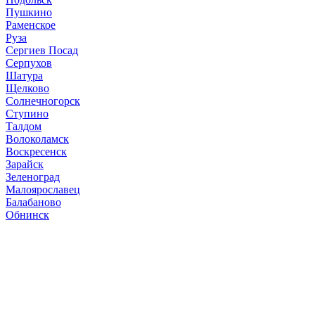
Пушкино
Раменское
Руза
Сергиев Посад
Серпухов
Шатура
Щелково
Солнечногорск
Ступино
Талдом
Волоколамск
Воскресенск
Зарайск
Зеленоград
Малоярославец
Балабаново
Обнинск