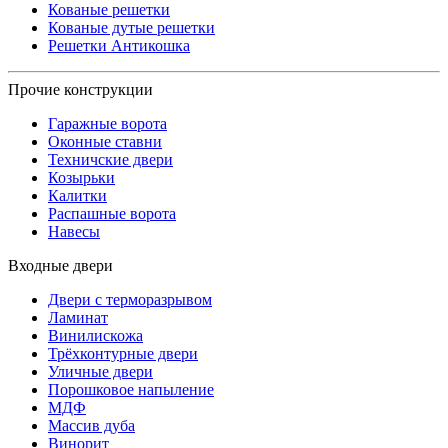
Кованые решетки
Кованые дутые решетки
Решетки Антикошка
Прочие конструкции
Гаражные ворота
Оконные ставни
Техничские двери
Козырьки
Калитки
Распашные ворота
Навесы
Входные двери
Двери с терморазрывом
Ламинат
Винилискожа
Трёхконтурные двери
Уличные двери
Порошковое напыление
МДФ
Массив дуба
Винорит