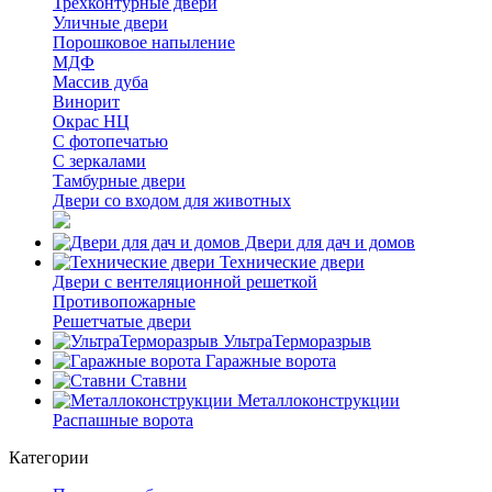
Трёхконтурные двери
Уличные двери
Порошковое напыление
МДФ
Массив дуба
Винорит
Окрас НЦ
С фотопечатью
С зеркалами
Тамбурные двери
Двери со входом для животных
Двери для дач и домов
Технические двери
Двери с вентеляционной решеткой
Противопожарные
Решетчатые двери
УльтраТерморазрыв
Гаражные ворота
Ставни
Металлоконструкции
Распашные ворота
Категории