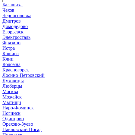
Балашиха
Чехов
Черноголовка
Дмитров
Домодедово
Егорьевск
Электросталь
Фрязино
Истра
Кашира
Клин
Коломна
Красногорск
Лосино-Петровский
Луховицы
Люберцы
Москва
Можайск
Мытищи
Наро-Фоминск
Ногинск
Одинцово
Орехово-Зуево
Павловский Посад
Подольск