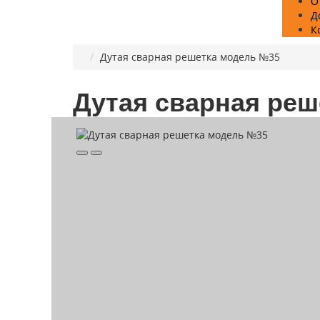
О
Д
К
Дутая сварная решетка модель №35
Дутая сварная ре