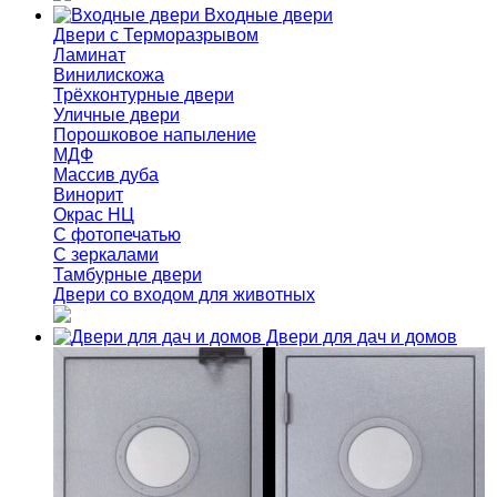
Входные двери
Двери с Терморазрывом
Ламинат
Винилискожа
Трёхконтурные двери
Уличные двери
Порошковое напыление
МДФ
Массив дуба
Винорит
Окрас НЦ
С фотопечатью
С зеркалами
Тамбурные двери
Двери со входом для животных
Двери для дач и домов