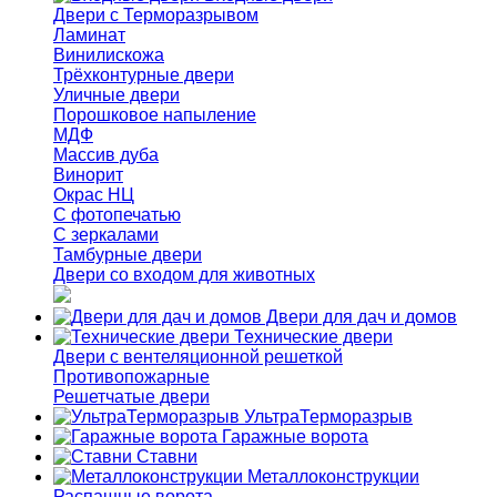
Двери с Терморазрывом
Ламинат
Винилискожа
Трёхконтурные двери
Уличные двери
Порошковое напыление
МДФ
Массив дуба
Винорит
Окрас НЦ
С фотопечатью
С зеркалами
Тамбурные двери
Двери со входом для животных
Двери для дач и домов
Технические двери
Двери с вентеляционной решеткой
Противопожарные
Решетчатые двери
УльтраТерморазрыв
Гаражные ворота
Ставни
Металлоконструкции
Распашные ворота