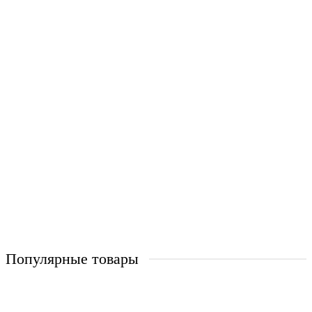
от 1 250 ₽
Купить
Сварная решетка модель №20
Апекс_С-20
от 1 290 ₽
Купить
Популярные товары