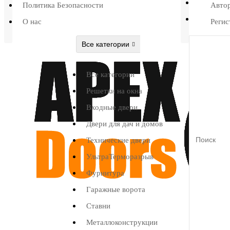
Политика Безопасности
Авто
О нас
Регис
Все категории
Все категории
Решетки на окна
Входные двери
Двери для дач и домов
Технические двери
УльтраТерморазрыв
Фурнитура
Гаражные ворота
Ставни
Металлоконструкции