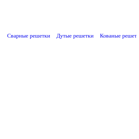
Купить
Сварные решетки
Дутые решетки
Кованые решет
Сварная решетка модель №14
Апекс_С-14
от 1 740 ₽
Купить