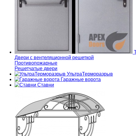
Т
Двери с вентеляционной решеткой
Противопожарные
Решетчатые двери
УльтраТерморазрыв
Гаражные ворота
Ставни