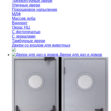
Трёхконтурные двери
Уличные двери
Порошковое напыление
МДФ
Массив дуба
Винорит
Окрас НЦ
С фотопечатью
С зеркалами
Тамбурные двери
Двери со входом для животных
Двери для дач и домов