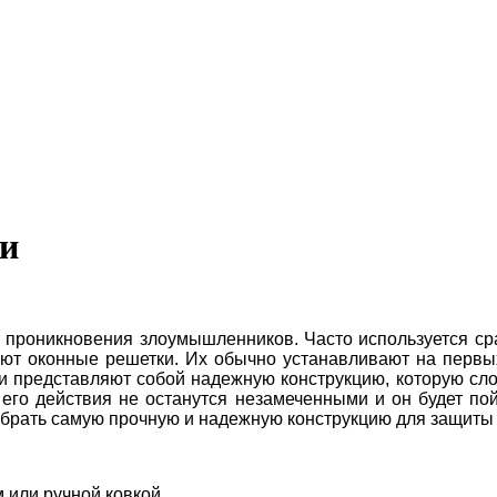
ки
 проникновения злоумышленников. Часто используется ср
т оконные решетки. Их обычно устанавливают на первых
ки представляют собой надежную конструкцию, которую сл
то его действия не останутся незамеченными и он будет п
одобрать самую прочную и надежную конструкцию для защит
 или ручной ковкой.