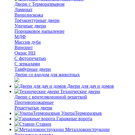
Двери с Терморазрывом
Ламинат
Винилискожа
Трёхконтурные двери
Уличные двери
Порошковое напыление
МДФ
Массив дуба
Винорит
Окрас НЦ
С фотопечатью
С зеркалами
Тамбурные двери
Двери со входом для животных
Двери для дач и домов
Технические двери
Двери с вентеляционной решеткой
Противопожарные
Решетчатые двери
УльтраТерморазрыв
Гаражные ворота
Ставни
Металлоконструкции
Распашные ворота