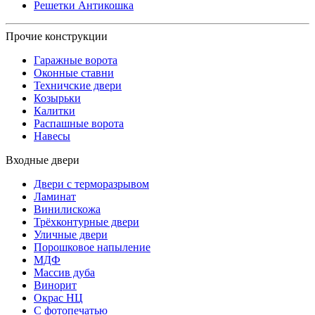
Решетки Антикошка
Прочие конструкции
Гаражные ворота
Оконные ставни
Техничские двери
Козырьки
Калитки
Распашные ворота
Навесы
Входные двери
Двери с терморазрывом
Ламинат
Винилискожа
Трёхконтурные двери
Уличные двери
Порошковое напыление
МДФ
Массив дуба
Винорит
Окрас НЦ
С фотопечатью