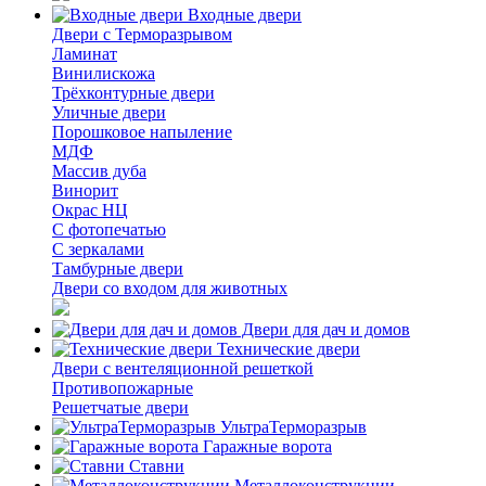
Входные двери
Двери с Терморазрывом
Ламинат
Винилискожа
Трёхконтурные двери
Уличные двери
Порошковое напыление
МДФ
Массив дуба
Винорит
Окрас НЦ
С фотопечатью
С зеркалами
Тамбурные двери
Двери со входом для животных
Двери для дач и домов
Технические двери
Двери с вентеляционной решеткой
Противопожарные
Решетчатые двери
УльтраТерморазрыв
Гаражные ворота
Ставни
Металлоконструкции